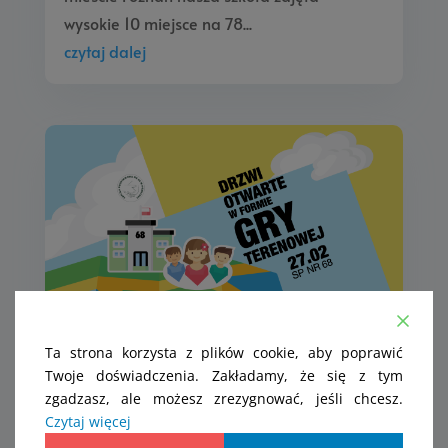
wysokie 10 miejsce na 78...
czytaj dalej
Ta strona korzysta z plików cookie, aby poprawić
Drzwi otwarte
Twoje doświadczenia. Zakładamy, że się z tym
lis 2, 2021
|
Aktualności
,
Wydarzenia
zgadzasz, ale możesz zrezygnować, jeśli chcesz.
Szanowni Państwo serdecznie zapraszamy
Czytaj więcej
na Drzwi Otwarte organizowane w formie