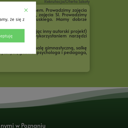
Rekrutacja/Oferta Szkoły
la uczniów z autyzmem. Prowadzimy zajęcia
 rehabilitacyjne, zajęcia SI. Prowadzimy
wych języka francuskiego. Mamy dobrze
amy, że się z
dym roku realizując inny autorski projekt)
wiający pracę z wykorzystaniem narzędzi
eptuję
ę.
 bibliotekę, dużą salę gimnastyczną, salkę
edycznych, gabinet psychologa i pedagoga,
lnymi w Poznaniu