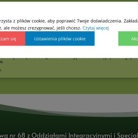
ch integracyjnych w klasach I-VIII oraz specjalnych I-VIII d
wnawcze, zajęcia korekcyjno – kompensacyjne, logopedyczne,
 niemieckiego oraz dodatkowo w ramach zajęć świetlico
rzysta z plików cookie, aby poprawić Twoje doświadczenia. Zakład
edagogiczną.
, ale możesz zrezygnować, jeśli chcesz.
Czytaj więcej
erta świetlicy szkolnej,
która pracuje metodą projektu (w każ
e. Ponadto na wyposażeniu świetlicy jest projektor umożli
dzam się
Ustawienia plików cookie
Akc
 wspierający szerokorozumiany rozwój uczniów poprzez zabaw
cyjne w monitory i tablice interaktywne, stołówkę, świetlicę,
pracownię komputerową, salki do zajęć rewalidacyjnych i logop
w.
.
wa nr 68 z Oddziałami Integracyjnymi i Specja