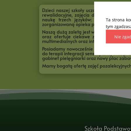
Dzieci naszej szkoły uczą się w oddziała
rewalidacyjne, zajęcia dydaktyczno-wyró
naukę trzech języków: angielskiego i
Ta strona ko
zorganizowaną opieka psychologiczno-p
tym zgadzasz
Naszą dużą zaletą jest wyposażenie oraz of
oraz ofertuje ciekawe zajęcia dodatkow
Nie zga
multimedialnych oraz interaktywny dywan
Posiadamy nowocześnie wyposażone sale lek
do terapii integracji sensorycznej oraz 
gabinet pielęgniarki oraz nowy plac zaba
Mamy bogatą ofertę zajęć pozalekcyjnych
Szkoła Podstawo