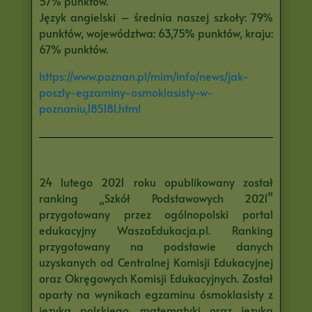
57% punktów.
Język angielski – średnia naszej szkoły: 79%
punktów, województwa: 63,75% punktów, kraju:
67% punktów.
https://www.poznan.pl/mim/info/news/jak-
poszly-egzaminy-osmoklasisty-w-
poznaniu,185181.html
24 lutego 2021 roku opublikowany został
ranking „Szkół Podstawowych 2021”
przygotowany przez ogólnopolski portal
edukacyjny WaszaEdukacja.pl. Ranking
przygotowany na podstawie danych
uzyskanych od Centralnej Komisji Edukacyjnej
oraz Okręgowych Komisji Edukacyjnych. Został
oparty na wynikach egzaminu ósmoklasisty z
języka polskiego, matematyki oraz języka